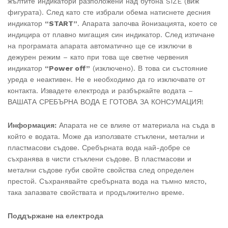
жълтите индикатори разположени над бутона SIZE (виж
фигурата). След като сте избрали обема натиснете десния
индикатор
“START”
. Апарата започва йонизацията, което се
индицира от плавно мигащия син индикатор. След изтичане
на програмата апарата автоматично ще се изключи в
дежурен режим – като при това ще светне червения
индикатор
“Power off”
(изключено). В това си състояние
уреда е неактивен. Не е необходимо да го изключвате от
контакта. Извадете електрода и разбъркайте водата –
ВАШАТА СРЕБЪРНА ВОДА Е ГОТОВА ЗА КОНСУМАЦИЯ!
Информация:
Апарата не се влияе от материала на съда в
който е водата. Може да използвате стъклени, метални и
пластмасови съдове. Сребърната вода най-добре се
съхранява в чисти стъклени съдове. В пластмасови и
метални съдове губи свойте свойства след определен
престой. Съхранявайте сребърната вода на тъмно място,
така запазвате свойствата и продължително време.
Поддържане на електрода