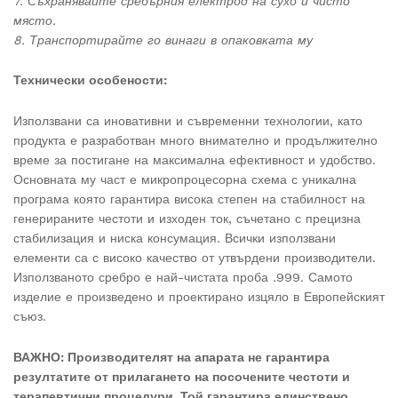
7. Съхранявайте сребърния електрод на сухо и чисто
място.
8. Транспортирайте го винаги в опаковката му
Технически особености:
Използвани са иновативни и съвременни технологии, като
продукта е разработван много внимателно и продължително
време за постигане на максимална ефективност и удобство.
Основната му част е микропроцесорна схема с уникална
програма която гарантира висока степен на стабилност на
генерираните честоти и изходен ток, съчетано с прецизна
стабилизация и ниска консумация. Всички използвани
елементи са с високо качество от утвърдени производители.
Използваното сребро е най-чистата проба .999. Самото
изделие е произведено и проектирано изцяло в Европейският
съюз.
ВАЖНО: Производителят на апарата не гарантира
резултатите от прилагането на посочените честоти и
терапевтични процедури. Той гарантира единствено