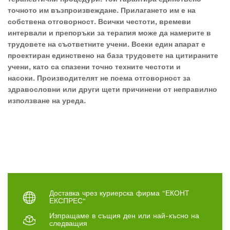
точното им възпроизвеждане. Прилагането им е на
собствена отговорност. Всички честоти, времеви
интервали и препоръки за терапия може да намерите в
трудовете на съответните учени. Всеки един апарат е
проектиран единствено на база трудовете на цитираните
учени, като са спазени точно техните честоти и
насоки.
Производителят не поема отговорност за
здравословни или други щети причинени от неправилно
използване на уреда.
Доставка чрез куриерска фирма "ЕКОНТ
ЕКСПРЕС"
Изпращаме в същия ден или най-късно на
следващия