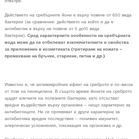
отвътре.
Действието на сребърните йони е върху повече от 650 вида
бактерии (за сравнение: действието на който и да е
антибиотик е върху не повече от 5 до10 вида
бактерии).
Сред характерните особености на сребърната
вода може да се отбележат изключителните и свойства
за приложение в козметиката (третиране на кожата –
премахване на бръчки, стареене, петна и др.)
Известно е, че антимикробния ефект на среброто е по-висок
от този на пеницилина. В същото време йоните на среброто
щадят клетките на полезните бактерии, като отсъстват
вредни въздействия върху организма – нещо характерно за
антибиотиците. Не се проявяват и други характерни за
антибиотика вредни последствия – понижен имунитет,
алергически усложнения, токсикация на организма и др.