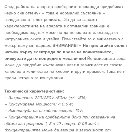
След работа на апарата сребърните електроди придобиват
черно сив оттенък – това е нормално състояние –
вследствие от електролизата. За да се запазят
характеристиките на апарата в оптимални граници е
необходимо веднъж месечно да почиствате електрода от
натрупаните окиси и утайки. Почиствайте го с внимателно с
мокър памучен парцал.
ВНИМАНИЕ! – Не прилагайте силен
натиск върху електрода по време на почистването,
рискувате да го повредите механично!
Йонизираната вода
може да придобие жълтеникав цвят в зависимост от своето
качество и количество на хлорни и други примеси. Това не я
прави негодна за консумация.
Технически характеристики:
– Захранване: 220/230V /50Hz (+/- 15%)
– Консумирана мощност: < 0.5W;
– Амплитуда на изходния сигнал: 10V;
– Концентрация на сребърните йони при спазване на
обема за програми 1, 3 и 10 литра: 0.09 мг/л;
(концентрацията може да варира в зависимост от