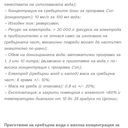
качествата на използваната вода);
– Концентрация на сребърните йони за програма Con
(концентрат): 10 мг/л за 100 мл вода;
– Изходен ток: реверсивен;
– Ресурс на електрода: > 20 000 л (ресурса на електрода
е приблизителен и се отнася само за износване на
сребърната част, механични повреди могат да настъпят
значително по-рано);
– Обем на йонизираната вода: автоматични програми за
1, 3 или 10 литра; (възможно е приготвяне на вода с по-
висока концентрация с програма Con);
– Електрод (сребърни анод и катод) маса на сребърна
част: 6 грама +/- 10%;
– Маса на уреда (с опаковка): 0.8 кг +/- 20%;
– Експлоатация: в закрити помещния с влажност <80% и
температурен диапазон от 10 до 35 градуса по Целзии;
Приготвяне на сребърна вода с висока концентрация за