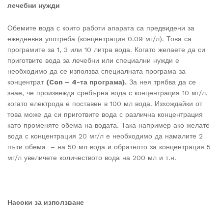
лечебни нужди
Обемите вода с които работи апарата са предвидени за
ежедневна употреба (концентрация 0.09 мг/л). Това са
програмите за 1, 3 или 10 литра вода. Когато желаете да си
приготвите вода за лечебни или специални нужди е
необходимо да се използва специалната програма за
концентрат
(Con – 4-та програма).
За нея трябва да се
знае, че произвежда сребърна вода с концентрация 10 мг/л,
когато електрода е поставен в 100 мл вода. Изхождайки от
това може да си приготвите вода с различна концентрация
като променяте обема на водата. Така например ако желате
вода с концентрация 20 мг/л е необходимо да намалите 2
пъти обема – на 50 мл вода и обратното за концентрация 5
мг/л увеличете количеството вода на 200 мл и т.н.
Насоки за използване