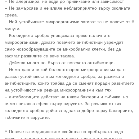
– Не алергизира, не води до привикване или зависимост
– Не замърсява и не влияе неблагоприятно върху околната
среда.
– Най-устойчивите микроорганизми загиват за не повече от 6
минути.
– Колоидното сребро унищожава пряко наличните
микроорганизми, докато повечето антибиотици увреждат
само новообразуващите се микробиални клетки, без да
засягат развилите се вече такива.
– Действа много по-бързо от повечето антибиотици.
– Няма данни някой болестотворен микроорганизъм да е
развил устойчивост към колоидното сребро, за разлика от
антибиотиците, които трябва да се сменят поради развитието
на устойчивост на редица микроорганизми към тях.
– антибиотиците действат на някои бактерии и гъбички, но
нямат никакъв ефект върху вирусите. За разлика от тях
колоидното сребро действа еднакво добре върху бактериите,
гъбичките и вирусите!
* Повече за медицинските свойства на сребърната вода
може да намерите в менюто вляво, както и в книгите по