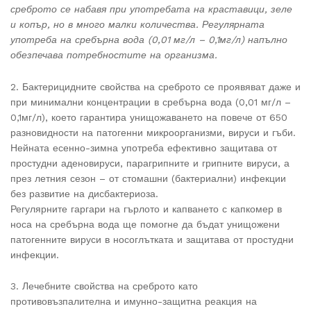
среброто се набавя при употребата на краставици, зеле
и копър, но в много малки количества. Регулярната
употреба на сребърна вода (0,01 мг/л – 0,1мг/л) напълно
обезпечава потребностите на организма.
2. Бактерицидните свойства на среброто се проявяват даже и
при минимални концентрации в сребърна вода (0,01 мг/л –
0,1мг/л), което гарантира унищожаването на повече от 650
разновидности на патогенни микроорганизми, вируси и гъби.
Нейната есенно-зимна употреба ефективно защитава от
простудни аденовируси, парагрипните и грипните вируси, а
през летния сезон – от стомашни (бактериални) инфекции
без развитие на дисбактериоза.
Регулярните гаргари на гърлото и капването с капкомер в
носа на сребърна вода ще помогне да бъдат унищожени
патогенните вируси в носоглътката и защитава от простудни
инфекции.
3. Лечебните свойства на среброто като
противовъзпалителна и имунно-защитна реакция на