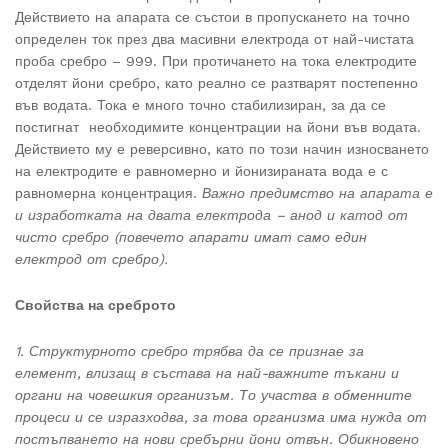
Действието на апарата се състои в пропускането на точно
определен ток през два масивни електрода от най-чистата
проба сребро – 999. При протичането на тока електродите
отделят йони сребро, като реално се разтварят постепенно
във водата. Тока е много точно стабилизиран, за да се
постигнат необходимите концентрации на йони във водата.
Действието му е реверсивно, като по този начин износването
на електродите е равномерно и йонизираната вода е с
равномерна концентрация.
Важно предимство на апарата е
и изработката на двата електрода – анод и катод от
чисто сребро (повечето апарати имат само един
електрод от сребро).
Свойства на среброто
1. Структурното сребро трябва да се признае за
елемент, влизащ в състава на най-важните тъкани и
органи на човешкия организъм. То участва в обменните
процеси и се изразходва, за това организма има нужда от
постъпването на нови сребърни йони отвън. Обикновено