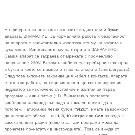
На фигурата са показани основните индикатори и букси
апарата. ВНИМАНИЕ! За нормалната работа и безопасност
на апарата е задължително използването му на закрито и
сухо място! Използването му на открито е ЗАБРАНЕНО!
Самия апарат се захранва от мрежата с променливо
напрежение 230V. Включете кабела със сребърния електрод
в буксата която се намира отляво на апарата (виж фигурата).
След това включете захранващия кабел в контакта. Апарата
е готов за работа, на лицевия панел ще светне червения
индикатор за изключено състояние и жълтия за първа
програма – един литър (1 l). Внимателно поставете
сребърния електрод във водата така, че целият да е
потопен. Натискайки левия бутон
“SIZE”
, имате възможност
да настроите обема – на
1, 3, 10 литра
или
Con
за вода с
висока концентрация (повече за тази програма може да
прочетете по-нататък в инструкцията). Това се вижда от