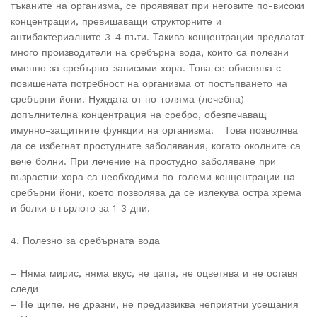
тъканите на организма, се проявяват при неговите по-високи
концентрации, превишаващи структорните и
антибактериалните 3-4 пъти. Такива концентрации предлагат
много производители на сребърна вода, които са полезни
именно за сребърно-зависими хора. Това се обяснява с
повишената потребност на организма от постъпването на
сребърни йони. Нуждата от по-голяма (лечебна)
допълнителна концентрация на сребро, обезпечаващ
имунно-защитните функции на организма. Това позволява
да се избегнат простудните заболявания, когато околните са
вече болни. При лечение на простудно заболяване при
възрастни хора са необходими по-големи концентрации на
сребърни йони, което позволява да се излекува остра хрема
и болки в гърлото за 1-3 дни.
4. Полезно за сребърната вода
– Няма мирис, няма вкус, не цапа, не оцветява и не оставя
следи
– Не щипе, не дразни, не предизвиква неприятни усещания