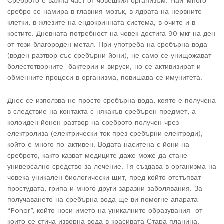
Среброто е важна част от човешкия организъм. Най-много
сребро се намира в главния мозък, в ядрата на нервните
клетки, в жлезите на ендокринната система, в очите и в
костите. Дневната потребност на човек достига 90 мкг на ден
от този благороден метал. При употреба на сребърна вода
(воден разтвор със сребърни йони), не само се унищожават
болестотворните бактерии и вируси, но се активизират и
обменните процеси в организма, повишава се имунитета.
Днес се използва не просто сребърна вода, която е получена
в следствие на контакта с някакъв сребърен предмет, а
колоиден йонен разтвор на среброто получен чрез
електролиза (електрически ток през сребърни електроди),
който е много по-активен. Водата наситена с йони на
среброто, както казват медиците даже може да стане
универсално средство за лечение. Тя създава в организма на
човека уникален биологически щит, пред който отстъпват
простудата, грипа и много други заразни заболявания. За
получаването на сребърна вода ще ви помогне апарата
“Ponor”, който носи името на уникалните образувания от
които се стича изворна вода в красивата Стара планина.