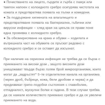
● Почистването на лицето, гърдите и гърба с памук или
тампон напоен с колоидното сребро осигурява чистотата на
кожата и предотвратява появата на пъпки и комедони.
● За поддържане хигиената на влагалището и
предотвратяване появата на бактериални, гъбични или
вирусни инфекции – след края на цикъла се прави поне
една промивка с колоидното сребро.
● За обезмирисяване на крака и обувки – ходилата и
вътрешната част на обувките се пръскат редовно с
колоидното сребро и се оставят да изсъхнат.
При наличие на сериозна инфекция не трябва да се бърза с
приемането на високи дози , защото високите дози
унищожават твърде бързо голям брой микроорганизми, които
могат да „задръстят“ 5-те отделителни канала на организма
(черен дроб, бъбреци, кожа, бели дробове и черва) и да
предизвикат грипо-подобни състояния с главоболие,
отпадналост, мускулни болки и гадене. В тези случаи трябва
да се намали количеството приемано сребро и да се увеличи
приемането на вода.