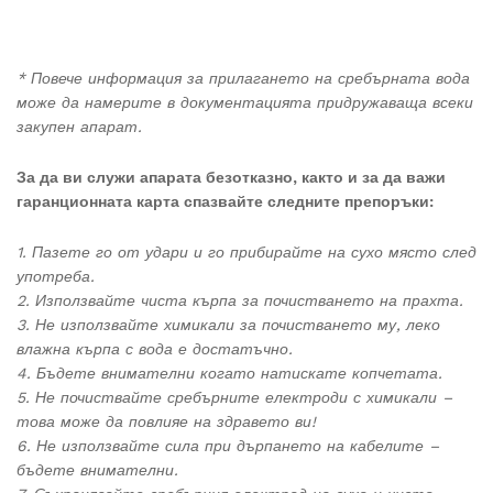
* Повече информация за прилагането на сребърната вода
може да намерите в документацията придружаваща всеки
закупен апарат.
За да ви служи апарата безотказно, както и за да важи
гаранционната карта спазвайте следните препоръки:
1. Пазете го от удари и го прибирайте на сухо място след
употреба.
2. Използвайте чиста кърпа за почистването на прахта.
3. Не използвайте химикали за почистването му, леко
влажна кърпа с вода е достатъчно.
4. Бъдете внимателни когато натискате копчетата.
5. Не почиствайте сребърните електроди с химикали –
това може да повлияе на здравето ви!
6. Не използвайте сила при дърпането на кабелите –
бъдете внимателни.