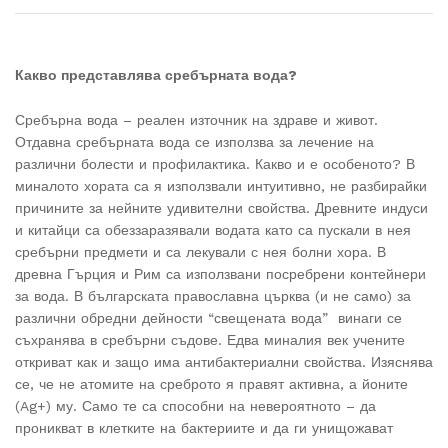
Какво представлява сребърната вода?
Сребърна вода – реален източник на здраве и живот.
Отдавна сребърната вода се използва за лечение на
различни болести и профилактика. Какво и е особеното? В
миналото хората са я използвали интуитивно, не разбирайки
причините за нейните удивителни свойства. Древните индуси
и китайци са обеззаразявали водата като са пускали в нея
сребърни предмети и са лекували с нея болни хора. В
древна Гърция и Рим са използвани посребрени контейнери
за вода. В българската православна църква (и не само) за
различни обредни дейности “свещената вода” винаги се
съхранява в сребърни съдове. Едва миналия век учените
откриват как и защо има антибактериални свойства. Изяснява
се, че не атомите на среброто я правят активна, а йоните
(Ag+) му. Само те са способни на невероятното – да
проникват в клетките на бактериите и да ги унищожават