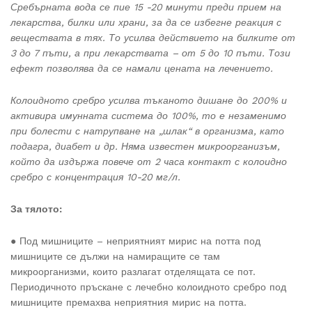
Сребърната вода се пие 15 -20 минути преди прием на
лекарства, билки или храни, за да се избегне реакция с
веществата в тях. То усилва действието на билките от
3 до 7 пъти, а при лекарствата – от 5 до 10 пъти. Този
ефект позволява да се намали цената на лечението.
Колоидното сребро усилва тъканото дишане до 200% и
активира имунната система до 100%, то е незаменимо
при болести с натрупване на „шлак“ в организма, като
подагра, диабет и др. Няма известен микроорганизъм,
който да издържа повече от 2 часа контакт с колоидно
сребро с концентрация 10-20 мг/л.
За тялото:
● Под мишниците – неприятният мирис на потта под
мишниците се дължи на намиращите се там
микроорганизми, които разлагат отделящата се пот.
Периодичното пръскане с лечебно колоидното сребро под
мишниците премахва неприятния мирис на потта.