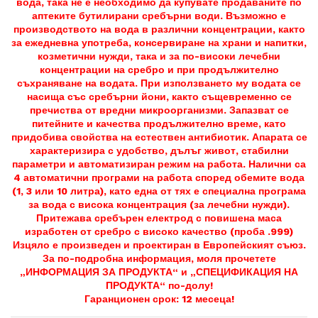
вода, така не е необходимо да купувате продаваните по
аптеките бутилирани сребърни води. Възможно е
производството на вода в различни концентрации, както
за ежедневна употреба, консервиране на храни и напитки,
козметични нужди, така и за по-високи лечебни
концентрации на сребро и при продължително
съхраняване на водата. При използването му водата се
насища със сребърни йони, както същевременно се
пречиства от вредни микроорганизми. Запазват се
питейните и качества продължително време, като
придобива свойства на естествен антибиотик. Апарата се
характеризира с удобство, дълъг живот, стабилни
параметри и автоматизиран режим на работа. Налични са
4 автоматични програми на работа според обемите вода
(1, 3 или 10 литра), като една от тях е специална програма
за вода с висока концентрация (за лечебни нужди).
Притежава сребърен електрод с повишена маса
изработен от сребро с високо качество (проба .999)
Изцяло е произведен и проектиран в Европейският съюз.
За по-подробна информация, моля прочетете
„ИНФОРМАЦИЯ ЗА ПРОДУКТА“ и „СПЕЦИФИКАЦИЯ НА
ПРОДУКТА“ по-долу!
Гаранционен срок: 12 месеца!