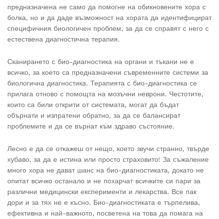
предназначена не само да помогне на обикновените хора с
болка, но и да даде възможност на хората да идентифицират
специфичния биологичен проблем, за да се справят с него с
естествена диагностична терапия.
Сканирането с био-диагностика на органи и тъкани не е
всичко, за което са предназначени съвременните системи за
биологична диагностика. Терапията с био-диагностика се
прилага отново с помощта на мозъчни неврони. Честотите,
които са били открити от системата, могат да бъдат
обърнати и изпратени обратно, за да се балансират
проблемите и да се върнат към здраво състояние.
Лесно е да се откажеш от нещо, което звучи странно, твърде
хубаво, за да е истина или просто страховито! За съжаление
много хора не дават шанс на био-диагностиката, докато не
опитат всичко останало и не похарчат всичките си пари за
различни медицински експерименти и лекарства. Все пак
дори и за тях не е късно. Био-диагностиката е търпелива,
ефективна и най-важното, посветена на това да помага на