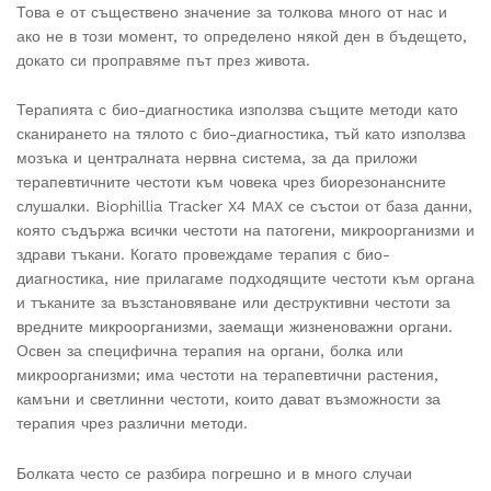
Това е от съществено значение за толкова много от нас и
ако не в този момент, то определено някой ден в бъдещето,
докато си проправяме път през живота.
Терапията с био-диагностика използва същите методи като
сканирането на тялото с био-диагностика, тъй като използва
мозъка и централната нервна система, за да приложи
терапевтичните честоти към човека чрез биорезонансните
слушалки. Biophillia Tracker X4 MAX се състои от база данни,
която съдържа всички честоти на патогени, микроорганизми и
здрави тъкани. Когато провеждаме терапия с био-
диагностика, ние прилагаме подходящите честоти към органа
и тъканите за възстановяване или деструктивни честоти за
вредните микроорганизми, заемащи жизненоважни органи.
Освен за специфична терапия на органи, болка или
микроорганизми; има честоти на терапевтични растения,
камъни и светлинни честоти, които дават възможности за
терапия чрез различни методи.
Болката често се разбира погрешно и в много случаи