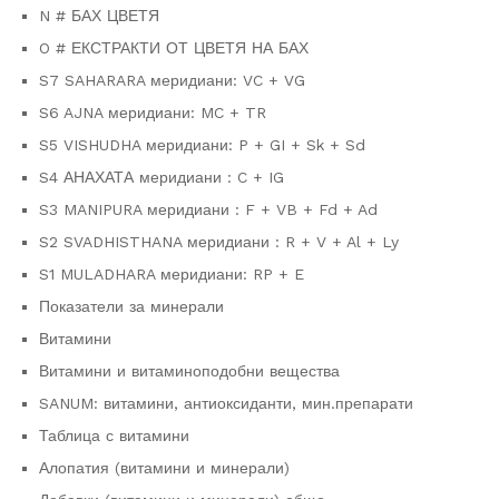
N # БАХ ЦВЕТЯ
O # ЕКСТРАКТИ ОТ ЦВЕТЯ НА БАХ
S7 SAHARARA меридиани: VC + VG
S6 AJNA меридиани: MC + TR
S5 VISHUDHA меридиани: P + GI + Sk + Sd
S4 АНАХАТА меридиани : C + IG
S3 MANIPURA меридиани : F + VB + Fd + Ad
S2 SVADHISTHANA меридиани : R + V + Al + Ly
S1 MULADHARA меридиани: RP + E
Показатели за минерали
Витамини
Витамини и витаминоподобни вещества
SANUM: витамини, антиоксиданти, мин.препарати
Таблица с витамини
Алопатия (витамини и минерали)