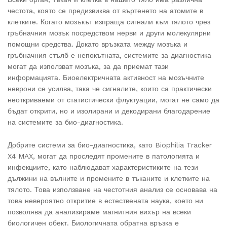
честота, която се предизвиква от въртенето на атомите в
клетките. Когато мозъкът изпраща сигнали към тялото чрез
гръбначния мозък посредством нерви и други молекулярни
помощни средства. Докато връзката между мозъка и
гръбначния стълб е непокътната, системите за диагностика
могат да използват мозъка, за да приемат тази
информацията. Биоелектричната активност на мозъчните
неврони се усилва, така че сигналите, които са практически
неоткриваеми от статистически флуктуации, могат не само да
бъдат открити, но и изолирани и декодирани благодарение
на системите за био-диагностика.
Добрите системи за био-диагностика, като Biophilia Tracker
X4 MAX, могат да проследят промените в патологията и
инфекциите, като наблюдават характеристиките на тези
дължини на вълните и промените в тъканите и клетките на
тялото. Това използване на честотния анализ се основава на
това невероятно откритие в естествената наука, което ни
позволява да анализираме магнитния вихър на всеки
биологичен обект. Биологичната обратна връзка е