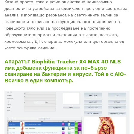
Казано просто, това е усъвършенствано неинвазивно
диагностично устройство за физикален преглед и система за
анализ, използващо резонанса на светлинните вълни за
сканиране и откриване на функционалното състояние на
човешкото тяло или за проследяване на постепенно
образуваните анормални състояния в тъканта, клетката,
хромозомата , ДНК спирала, молекула или цял орган, след
което осигурява лечение.
Апаратът Biophilia Tracker X4 MAX 4D NLS
има добавена функцията за по-бързо
сканиране на бактерии и вируси. Той е с AIO-
Всичко в един компютър.