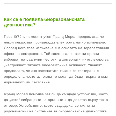
Как се е появила биорезонансната
диагностика?
През 1972 г. немският учен Франц Морел предполага, че
някои лекарства произвеждат електромагнитно излъчване.
Според него това излъчване е в основата на терапевтичния
ефект на лекарствата. Той заключва, че всички органи
вибрират на различни честоти, а хомеопатичните лекарства
„настройват“ тяхната биоелектрична активност. Ученият
предполага, че ако засегнатите тъкани са третирани с
определена честота, тогава те могат да бъдат върнати към
нормалното им състояние.
Франц Морел помолва зет си да създаде устройство, което
да „чете“ вибрациите на органите и да действа върху тях в
отговор. Устройството, което създадоха, се смята за
родоначалник на системите за биорезонансна диагностика.