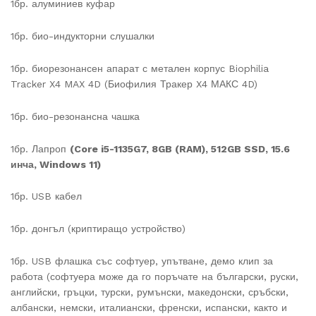
1бр. алуминиев куфар
1бр. био-индукторни слушалки
1бр. биорезонансен апарат с метален корпус Biophilia
Tracker X4 MAX 4D (Биофилия Тракер X4 МАКС 4D)
1бр. био-резонансна чашка
1бр. Лапроп
(Core i5-1135G7, 8GB (RAM), 512GB SSD, 15.6
инча, Windows 11)
1бр. USB кабел
1бр. донгъл (криптиращо устройство)
1бр. USB флашка със софтуер, упътване, демо клип за
работа (софтуера може да го поръчате на български, руски,
английски, гръцки, турски, румънски, македонски, сръбски,
албански, немски, италиански, френски, испански, както и