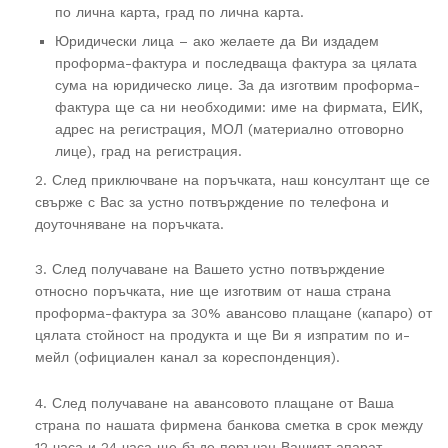
по лична карта, град по лична карта.
Юридически лица – ако желаете да Ви издадем
проформа-фактура и последваща фактура за цялата
сума на юридическо лице. За да изготвим проформа-
фактура ще са ни необходими: име на фирмата, ЕИК,
адрес на регистрация, МОЛ (материално отговорно
лице), град на регистрация.
2. След приключване на поръчката, наш консултант ще се
свърже с Вас за устно потвърждение по телефона и
доуточняване на поръчката.
3. След получаване на Вашето устно потвърждение
относно поръчката, ние ще изготвим от наша страна
проформа-фактура за 30% авансово плащане (капаро) от
цялата стойност на продукта и ще Ви я изпратим по и-
мейл (официален канал за кореспонденция).
4. След получаване на авансовото плащане от Ваша
страна по нашата фирмена банкова сметка в срок между
12 часа и 24 часа ще бъде поръчан Вашият апарат,