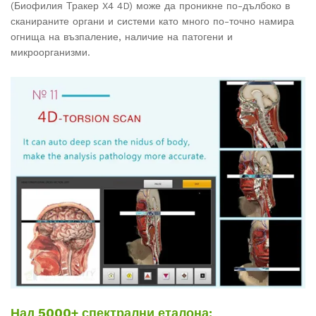
(Биофилия Тракер X4 4D) може да проникне по-дълбоко в
сканираните органи и системи като много по-точно намира
огнища на възпаление, наличие на патогени и
микроорганизми.
Над 5000+ спектрални еталона: