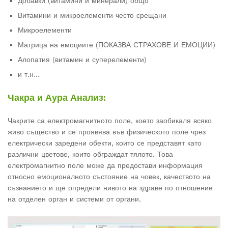
Добавки (витамини и минерали) общо
Витамини и микроелементи често срещани
Микроелементи
Матрица на емоциите (ПОКАЗВА СТРАХОВЕ И ЕМОЦИИ)
Алопатия (витамин и суперелементи)
и т.н…
Чакра и Аура Анализ:
Чакрите са електромагнитното поле, което заобикаля всяко
живо същество и се проявява във физическото поле чрез
електрически заредени обекти, които се представят като
различни цветове, които обграждат тялото. Това
електромагнитно поле може да предостави информация
относно емоционалното състояние на човек, качеството на
съзнанието и ще определи нивото на здраве по отношение
на отделен орган и системи от органи.