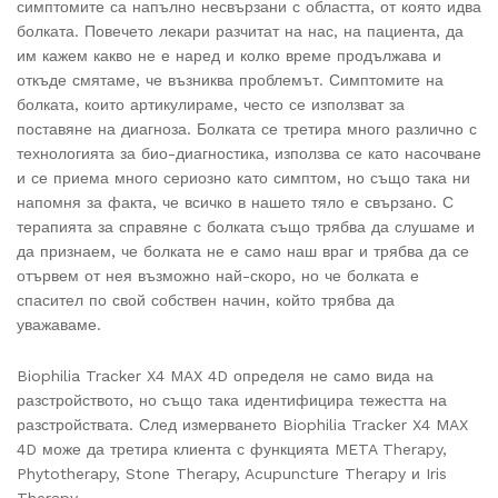
симптомите са напълно несвързани с областта, от която идва
болката. Повечето лекари разчитат на нас, на пациента, да
им кажем какво не е наред и колко време продължава и
откъде смятаме, че възниква проблемът. Симптомите на
болката, които артикулираме, често се използват за
поставяне на диагноза. Болката се третира много различно с
технологията за био-диагностика, използва се като насочване
и се приема много сериозно като симптом, но също така ни
напомня за факта, че всичко в нашето тяло е свързано. С
терапията за справяне с болката също трябва да слушаме и
да признаем, че болката не е само наш враг и трябва да се
отървем от нея възможно най-скоро, но че болката е
спасител по свой собствен начин, който трябва да
уважаваме.
Biophilia Tracker X4 MAX 4D определя не само вида на
разстройството, но също така идентифицира тежестта на
разстройствата. След измерването Biophilia Tracker X4 MAX
4D може да третира клиента с функцията META Therapy,
Phytotherapy, Stone Therapy, Acupuncture Therapy и Iris
Therapy.