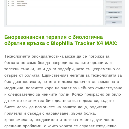
Биорезонансна терапия с биологична
обратна връзка с Biophilia Tracker X4 MAX:
Технологията био-диагностика може да се погрижи за
болката не само без да навреди на нашите органи или
телесни тъкани, но и да ги подобри, като същевременно се
отърве от болката! Единственият негатив за технологията за
био-диагностика е, че тя е толкова далеч от съвременната
медицина, повечето хора не знаят за нейното съществуване
и следователно за нейните ползи. Колко прекрасно би било
да имате система за био-диагностика в дома си, където
бихте могли да помогнете на вашите деца, родители,
приятели и съседи с нараняване, зъбна болка,
храносмилане, плодовитост и толкова много други често
срещани проблеми, с които хората се справят ежедневно.