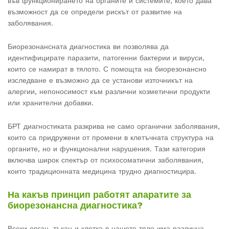
във функционирането на органите и системите, което дава
възможност да се определи рискът от развитие на
заболявания.
Биорезонансната диагностика ви позволява да
идентифицирате паразити, патогенни бактерии и вируси,
които се намират в тялото. С помощта на биорезонансно
изследване е възможно да се установи източникът на
алергии, непоносимост към различни козметични продукти
или хранителни добавки.
БРТ диагностиката разкрива не само органични заболявания,
които са придружени от промени в клетъчната структура на
органите, но и функционални нарушения. Тази категория
включва широк спектър от психосоматични заболявания,
които традиционната медицина трудно диагностицира.
На какъв принцип работят апаратите за
биорезонансна диагностика?
Всеки орган, тъкан и клетка в нашето тяло има различна