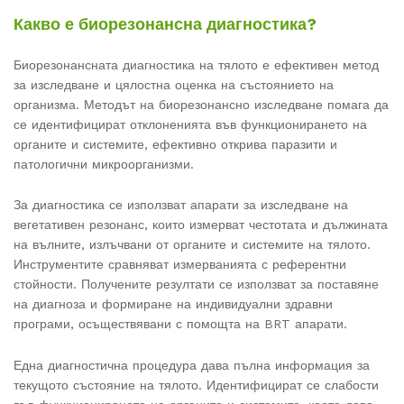
Какво е биорезонансна диагностика?
Биорезонансната диагностика на тялото е ефективен метод
за изследване и цялостна оценка на състоянието на
организма. Методът на биорезонансно изследване помага да
се идентифицират отклоненията във функционирането на
органите и системите, ефективно открива паразити и
патологични микроорганизми.
За диагностика се използват апарати за изследване на
вегетативен резонанс, които измерват честотата и дължината
на вълните, излъчвани от органите и системите на тялото.
Инструментите сравняват измерванията с референтни
стойности. Получените резултати се използват за поставяне
на диагноза и формиране на индивидуални здравни
програми, осъществявани с помощта на BRT апарати.
Една диагностична процедура дава пълна информация за
текущото състояние на тялото. Идентифицират се слабости