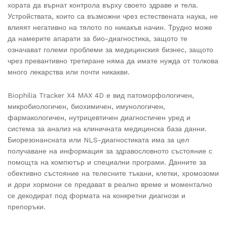
хората да върнат контрола върху своето здраве и тела.
Устройствата, които са възможни чрез естествената наука, не
влияят негативно на тялото по никакъв начин. Трудно може
да намерите апарати за био-диагностика, защото те
означават големи проблеми за медицинския бизнес, защото
чрез превантивно третиране няма да имате нужда от толкова
много лекарства или почти никакви.
Biophilia Tracker X4 MAX 4D е вид патоморфологичен,
микробиологичен, биохимичен, имунологичен,
фармакологичен, нутрицевтичен диагностичен уред и
система за анализ на клиничната медицинска база данни.
Биорезонансната или NLS-диагностиката има за цел
получаване на информация за здравословното състояние с
помощта на компютър и специални програми. Данните за
обективно състояние на телесните тъкани, клетки, хромозоми
и дори хормони се предават в реално време и моментално
се декодират под формата на конкретни диагнози и
препоръки.