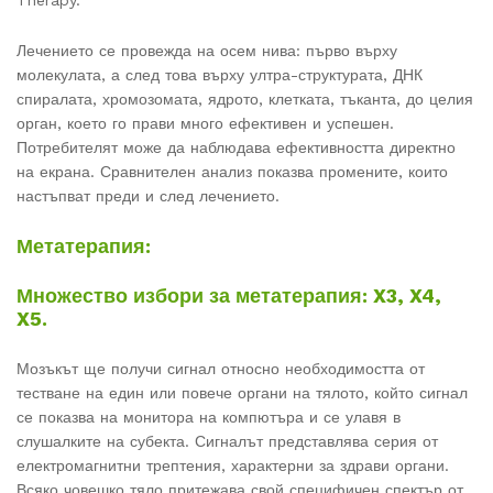
Лечението се провежда на осем нива: първо върху
молекулата, а след това върху ултра-структурата, ДНК
спиралата, хромозомата, ядрото, клетката, тъканта, до целия
орган, което го прави много ефективен и успешен.
Потребителят може да наблюдава ефективността директно
на екрана. Сравнителен анализ показва промените, които
настъпват преди и след лечението.
Метатерапия:
Множество избори за метатерапия: X3, X4,
X5.
Мозъкът ще получи сигнал относно необходимостта от
тестване на един или повече органи на тялото, който сигнал
се показва на монитора на компютъра и се улавя в
слушалките на субекта. Сигналът представлява серия от
електромагнитни трептения, характерни за здрави органи.
Всяко човешко тяло притежава свой специфичен спектър от