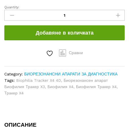
Quantity:
BIOPHILIA
TRACKER
X4
MAX
Добавяне в количката
4D
NLS
(БИОФИЛИЯ
ТРАКЕР
Сравни
X4
4D)
+
Category:
БИОРЕЗОНАНСНИ АПАРАТИ ЗА ДИАГНОСТИКА
ЛАПТОП
Tags:
Biophilia Tracker X4 4D
,
Биорезонансен апарат
quantity
Биофилия Тракер X3
,
Биофилия X4
,
Биофилия Тракер X4
,
Тракер X4
ОПИСАНИЕ