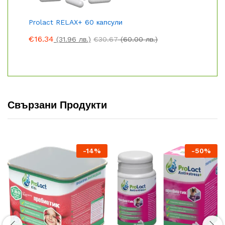
Prolact RELAX+ 60 капсули
€
16.34
(31.96 лв.)
€
30.67
(60.00 лв.)
Свързани Продукти
-
14
%
-
50
%