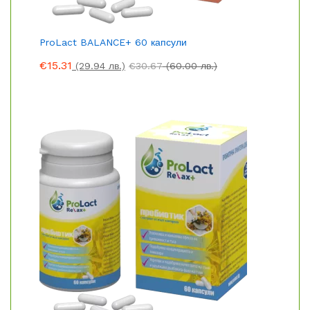
ProLact BALANCE+ 60 капсули
€
15.31
(29.94 лв.)
€
30.67
(60.00 лв.)