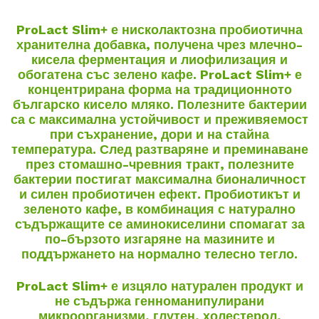
ProLact Slim+
е нисколактозна пробиотична
хранителна добавка, получена чрез млечно-
кисела ферментация и лиофилизация и
обогатена със зелено кафе.
ProLact Slim+
е
концентрирана форма на традиционното
българско кисело мляко. Полезните бактерии
са с максимална устойчивост и преживяемост
при съхранение, дори и на стайна
температура. След разтваряне и преминаване
през стомашно-чревния тракт, полезните
бактерии постигат максимална бионаличност
и силен пробиотичен ефект. Пробиотикът и
зеленото кафе, в комбинация с натурално
съдържащите се аминокиселини спомагат за
по-бързото изгаряне на мазините и
поддържането на нормално телесно тегло.
ProLact Slim+
е изцяло натурален продукт и
не съдържа генноманипулирани
микроорганизми, глутен, холестерол,