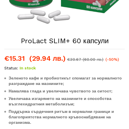
ProLact SLIM+ 60 капсули
€
15.31
(29.94 лв.)
€
30.67
(60.00 лв.)
(-50%)
Status:
In stock
Зеленото кафе и пробиотикът спомагат за нормалното
разграждане на мазнините;
Намалява глада и увеличава чувството за ситост;
Увеличава изгарянето на мазнините и способства
възглехидратния метаболизъм;
Поддържа сърдечния ритъм в нормални граници и
благоприятства нормалното кръвоснабдяване на
организма.