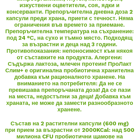
изкуствени оцветители, соя, ядки и
консерванти. Препоръчителна дневна доза 2
капсули преди храна, приети с течност. Няма
ограничения във времето за приемане.
Препоръчителна температура на съхранение:
под 24 °С, на сухо и тъмно място. Подходящ
за възрастни и деца над 3 години.
Противопоказания: непоносимост към някоя
от съставките на продукта.
Алергени:
Съдържа лактоза, млечен протеин!
ПроЛакт
Слим+ е оригинална пробиотична хранителна
добавка към рационалното хранене. На
вниманието на потребителя: Да не се
превишава препоръчаната доза! Да се пази
на места, недостъпни за деца! Добавка към
храната, не може да замести разнообразното
хранене.
Състав на 2 растителни капсули (600 mg)
при прием за възрастни от 2000KCal: над 500
милиона CFU пробиотични щамове на