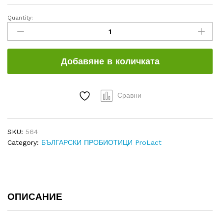
Quantity:
ProLact
SLIM+
60
капсули
Добавяне в количката
quantity
Сравни
SKU:
564
Category:
БЪЛГАРСКИ ПРОБИОТИЦИ ProLact
ОПИСАНИЕ