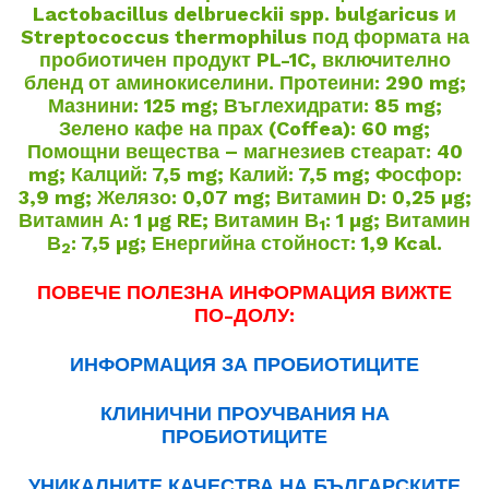
Lactobacillus delbrueckii spp. bulgaricus и
Streptococcus thermophilus под формата на
пробиотичен продукт PL-1C, включително
бленд от аминокиселини. Протеини: 290 mg;
Мазнини: 125 mg; Въглехидрати: 85 mg;
Зелено кафе на прах (Coffea): 60 mg;
Помощни вещества – магнезиев стеарат: 40
mg; Калций: 7,5 mg; Калий: 7,5 mg; Фосфор:
3,9 mg; Желязо: 0,07 mg; Витамин D: 0,25 µg;
Витамин А: 1 µg RE; Витамин В
: 1 µg; Витамин
1
В
: 7,5 µg; Енергийна стойност: 1,9 Kcal.
2
ПОВЕЧЕ ПОЛЕЗНА ИНФОРМАЦИЯ ВИЖТЕ
ПО-ДОЛУ:
ИНФОРМАЦИЯ ЗА ПРОБИОТИЦИТЕ
КЛИНИЧНИ ПРОУЧВАНИЯ НА
ПРОБИОТИЦИТЕ
УНИКАЛНИТЕ КАЧЕСТВА НА БЪЛГАРСКИТЕ