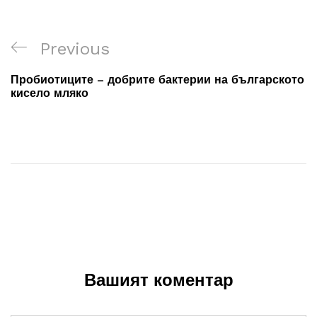
Навигация
Previous
Previous
Post
Пробиотиците – добрите бактерии на българското
кисело мляко
Вашият коментар