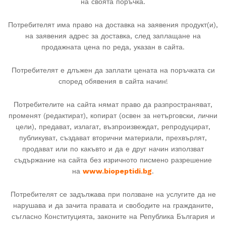
на своята поръчка.
Потребителят има право на доставка на заявения продукт(и),
на заявения адрес за доставка, след заплащане на
продажната цена по реда, указан в сайта.
Потребителят е длъжен да заплати цената на поръчката си
според обявения в сайта начин!
Потребителите на сайта нямат право да разпространяват,
променят (редактират), копират (освен за нетърговски, лични
цели), предават, излагат, възпроизвеждат, репродуцират,
публикуват, създават вторични материали, прехвърлят,
продават или по какъвто и да е друг начин използват
съдържание на сайта без изричното писмено разрешение
на
www.biopeptidi.bg
.
Потребителят се задължава при ползване на услугите да не
нарушава и да зачита правата и свободите на гражданите,
съгласно Конституцията, законите на Република България и