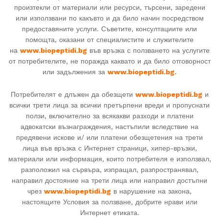
произтекли от материали или ресурси, търсени, заредени
или използвани по какъвто и да било начин посредством
предоставяните услуги. Съветите, консултациите или
помощта, оказани от специалистите и служителите
на
www.biopeptidi.bg
във връзка с ползването на услугите
от потребителите, не поражда каквато и да било отговорност
или задължения за
www.
biopeptidi
.bg.
Потребителят е длъжен да обезщети
www.
biopeptidi
.bg
и
всички трети лица за всички претърпени вреди и пропуснати
ползи, включително за всякакви разходи и платени
адвокатски възнаграждения, настъпили вследствие на
предявени искове и/ или платени обезщетения на трети
лица във връзка с Интернет страници, хипер-връзки,
материали или информация, които потребителя е използвал,
разположил на сървъра, изпращал, разпространявал,
направил достояние на трети лица или направил достъпни
чрез
www.
biopeptidi
.bg
в нарушение на закона,
настоящите Условия за ползване, добрите нрави или
Интернет етиката.