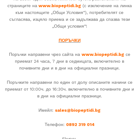
страниците на
www.biopeptidi.bg
(с изключение на линка
към настоящите „Общи Условия“), потребителят се
съгласява, изцяло приема и се задължава да спазва тези
„Общи условия“!
ПОРЪЧКИ
Поръчки направени чрез сайта на
www.biopeptidi.bg
се
приемат 24 часа, 7 дни в седмицата, включително в
почивните дни и в дни на официални празници.
Поръчките направени по един от долу описаните начини се
приемат от 10:00ч. до 16:30ч. включително в почивните дни и
в дни на официални празници.
Имейл:
sales@biopeptidi.bg
Телефон:
08
92 319 014
Skype
: