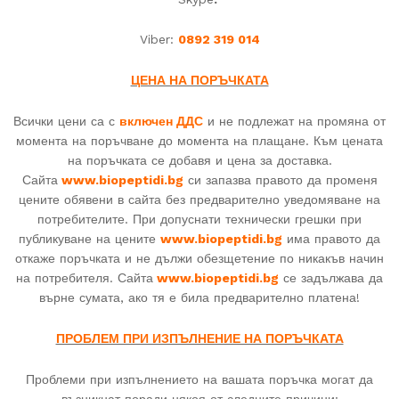
Viber:
089
2 319 014
ЦЕНА НА ПОРЪЧКАТА
Всички цени са с
включен ДДС
и не подлежат на промяна от
момента на поръчване до момента на плащане. Към цената
на поръчката се добавя и цена за доставка.
Сайта
www.biopeptidi.bg
си запазва правото да променя
цените обявени в сайта без предварително уведомяване на
потребителите. При допуснати технически грешки при
публикуване на цените
www.biopeptidi.bg
има правото да
откаже поръчката и не дължи обезщетение по никакъв начин
на потребителя. Сайта
www.biopeptidi.bg
се задължава да
върне сумата, ако тя е била предварително платена!
ПРОБЛЕМ ПРИ ИЗПЪЛНЕНИЕ НА ПОРЪЧКАТА
Проблеми при изпълнението на вашата поръчка могат да
възникнат поради някоя от следните причини: