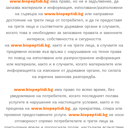
www.biopeptidi.bg
има право, но не и задължение, да
запазва материали и информация, използвани/разположени
на сървъра на
www.biopeptidi.bg
или направени
достояние на трети лица от потребител, и да ги предоставя
на трети лица и съответните държавни органи в случаите,
когато това е необходимо за запазване правата и законните
интереси, собствеността и сигурността
на
www.biopeptidi.bg
, както и на трети лица, в случаите на
предявени искове във връзка с нарушаване на техни права
по повод на използвани или разпространени информация
или материали, както и в случаите, когато материалите или
информацията са изискани от държавни органи, по силата
на изрична законова разпоредба.
www.biopeptidi.bg
има право по всяко време, без
уведомяване на потребителя, когато последният ползва
услугите в нарушение на настоящите условия, както и по
преценка на
www.biopeptidi.bg
, да прекратява, спира или
променя предоставяните услуги.
www.biopeptidi.bg
не носи
отговорност спрямо потребителите и трети лица за
претърпени вреди и пропуснати ползи, настъпили вследствие