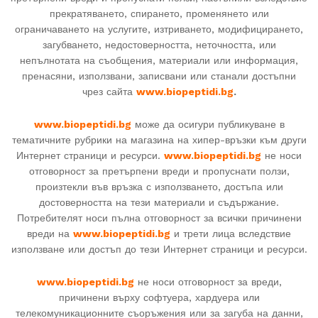
прекратяването, спирането, променянето или
ограничаването на услугите, изтриването, модифицирането,
загубването, недостоверността, неточността, или
непълнотата на съобщения, материали или информация,
пренасяни, използвани, записвани или станали достъпни
чрез сайта
www.biopeptidi.bg
.
www.biopeptidi.bg
може да осигури публикуване в
тематичните рубрики на магазина на хипер-връзки към други
Интернет страници и ресурси.
www.biopeptidi.bg
не носи
отговорност за претърпени вреди и пропуснати ползи,
произтекли във връзка с използването, достъпа или
достоверността на тези материали и съдържание.
Потребителят носи пълна отговорност за всички причинени
вреди на
www.biopeptidi.bg
и трети лица вследствие
използване или достъп до тези Интернет страници и ресурси.
www.biopeptidi.bg
не носи отговорност за вреди,
причинени върху софтуера, хардуера или
телекомуникационните съоръжения или за загуба на данни,