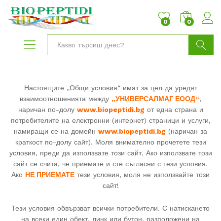
0
0
Търси
Настоящите „Общи условия“ имат за цел да уредят
взаимоотношенията между
„УНИВЕРСАЛМАГ ЕООД“
,
наричан по-долу
www.biopeptidi.bg
от една страна и
потребителите на електронни (интернет) страници и услуги,
намиращи се на домейн
www.biopeptidi.bg
(наричан за
краткост по-долу сайт). Моля внимателно прочетете тези
условия, преди да използвате този сайт. Ако използвате този
сайт се счита, че приемате и сте съгласни с тези условия.
Ако
НЕ ПРИЕМАТЕ
тези условия, моля не използвайте този
сайт!
Тези условия обвързват всички потребители. С натискането
на всеки един обект, линк или бутон, разположени на