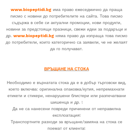
www.biopeptidi.bg
има право ежеседмично да праща
писмо с новини до потребителите на сайта. Това писмо
съдържа в себе си актуални промоции, нови продукти,
новини за предстоящи празници, свежи идеи за подаръци и
др.
www.
biopeptidi
.bg
няма право да изпраща това писмо
до потребители, които категорично са заявили, че не желаят
да го получават.
ВРЪЩАНЕ НА СТОКА
Необходимо е върнатата стока да е в добър търговски вид,
което включва: оригинална опаковка/кутия, непремахнати
етикети и стикери, ненарушени блистери или разпечатвани
шишенца и др. !
Да не са нанесени повреди причинени от неправилна
експлоатация!
Транспортните разходи за връщане/замяна на стока се
поемат от клиента!