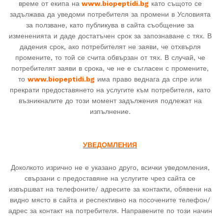
време от екипа на
www.
biopeptidi
.bg
като същото се
задължава да уведоми потребителя за промени в Условията
за ползване, като публикува в сайта съобщение за
измененията и даде достатъчен срок за запознаване с тях. В
дадения срок, ако потребителят не заяви, че отхвърля
промените, то той се счита обвързан от тях. В случай, че
потребителят заяви в срока, че не е съгласен с промените,
то
www.
biopeptidi
.bg
има право веднага да спре или
прекрати предоставянето на услугите към потребителя, като
възникналите до този момент задължения подлежат на
изпълнение.
УВЕДОМЛЕНИЯ
Доколкото изрично не е указано друго, всички уведомления,
свързани с предоставяне на услугите чрез сайта се
извършват на телефоните/ адресите за контакти, обявени на
видно място в сайта и респективно на посочените телефон/
адрес за контакт на потребителя. Направените по този начин