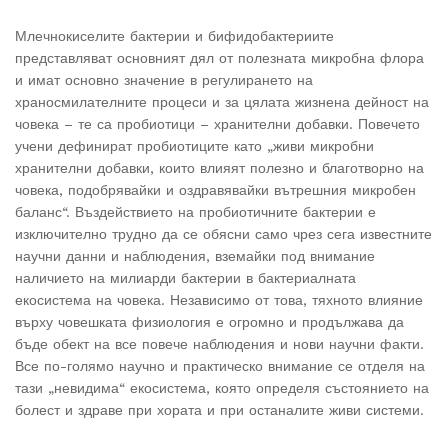
Млечнокиселите бактерии и бифидобактериите
представляват основният дял от полезната микробна флора
и имат основно значение в регулирането на
храносмилателните процеси и за цялата жизнена дейност на
човека – те са пробиотици – хранителни добавки. Повечето
учени дефинират пробиотиците като „живи микробни
хранителни добавки, които влияят полезно и благотворно на
човека, подобрявайки и оздравявайки вътрешния микробен
баланс“. Въздействието на пробиотичните бактерии е
изключително трудно да се обясни само чрез сега известните
научни данни и наблюдения, вземайки под внимание
наличието на милиарди бактерии в бактериалната
екосистема на човека. Независимо от това, тяхното влияние
върху човешката физиология е огромно и продължава да
бъде обект на все повече наблюдения и нови научни факти.
Все по-голямо научно и практическо внимание се отделя на
тази „невидима“ екосистема, която определя състоянието на
болест и здраве при хората и при останалите живи системи.