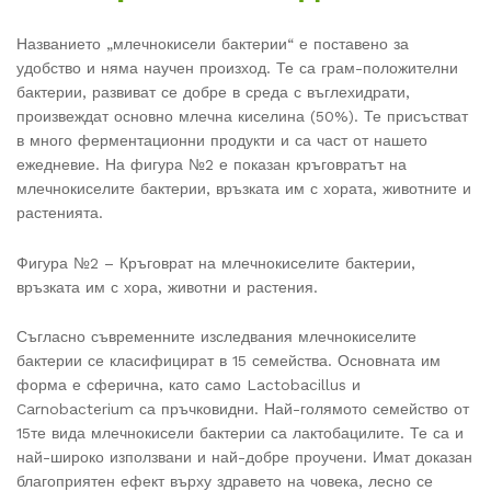
Названието „млечнокисели бактерии“ е поставено за
удобство и няма научен произход. Те са грам-положителни
бактерии, развиват се добре в среда с въглехидрати,
произвеждат основно млечна киселина (50%). Те присъстват
в много ферментационни продукти и са част от нашето
ежедневие. На фигура №2 е показан кръговратът на
млечнокиселите бактерии, връзката им с хората, животните и
растенията.
Фигура №2 – Кръговрат на млечнокиселите бактерии,
връзката им с хора, животни и растения.
Съгласно съвременните изследвания млечнокиселите
бактерии се класифицират в 15 семейства. Основната им
форма е сферична, като само Lactobacillus и
Carnobacterium са пръчковидни. Най-голямото семейство от
15­те вида млечнокисели бактерии са лактобацилите. Те са и
най-широко използвани и най-добре проучени. Имат доказан
благоприятен ефект върху здравето на човека, лесно се