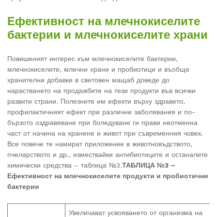
Ефективност на млечнокиселите
бактерии и млечнокиселите храни
Повишеният интерес към млечнокиселите бактерии,
млечнокиселите, млечни храни и пробиотици и въобще
хранителни добавки в световен мащаб доведе до
нарастването на продажбите на тези продукти във всички
развити страни. Полезните им ефекти върху здравето,
профилактичният ефект при различни заболявания и по-
бързото оздравяване при боледуване ги прави неотменна
част от начина на хранене и живот при съвременния човек.
Все повече те намират приложение в животновъдството,
пчеларството и др., измествайки антибиотиците и останалите
химически средства – таблица №3.
ТАБЛИЦА №3 –
Ефективност на млечнокиселите продукти и пробиотични
бактерии
Увеличават усвояването от организма на