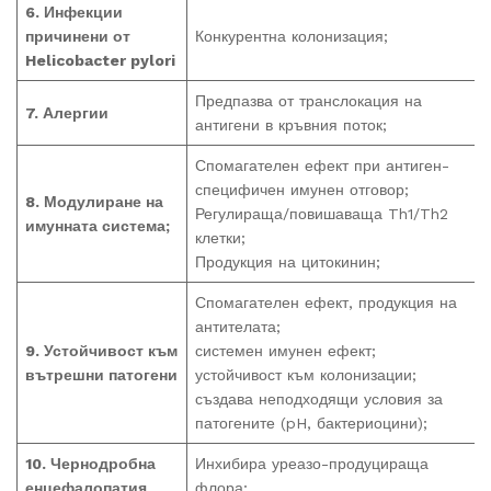
6. Инфекции
причинени от
Конкурентна колонизация;
Helicobacter pylori
Предпазва от транслокация на
7. Алергии
антигени в кръвния поток;
Спомагателен ефект при антиген-
специфичен имунен отговор;
8. Модулиране на
Регулираща/повишаваща Th1/Th2
имунната система;
клетки;
Продукция на цитокинин;
Спомагателен ефект, продукция на
антителата;
9. Устойчивост към
системен имунен ефект;
вътрешни патогени
устойчивост към колонизации;
създава неподходящи условия за
патогените (pH, бактериоцини);
10. Чернодробна
Инхибира уреазо-продуцираща
енцефалопатия
флора;