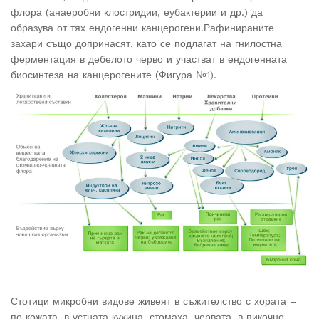
флора (анаеробни клостридии, еубактерии и др.) да
образува от тях ендогенни канцерогени.Рафинираните
захари също допринасят, като се подлагат на гнилостна
ферментация в дебелото черво и участват в ендогенната
биосинтеза на канцерогените (Фигура №1).
Стотици микробни видове живеят в съжителство с хората –
по кожата, в устната кухина, стомаха, червата, в пикочно-