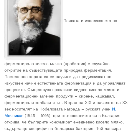
Появата и използването на
ферментирало кисело мляко (пробиотик) е случайно
откритие на съществуващата природна ферментация.
Постепенно хората са се научили да предизвикват по
изкуствен начин естествената ферментация и да управляват
процесите. Съществуват различни видове кисело мляко и
ферментационни млечни продукти – сирене, кашкавал,
ферментирали колбаси и т.н. В края на ХІХ и началото на ХХ
век носителят на Нобеловата награда – руският учен
И.
Мечников
(1845 – 1916), при пътешествието си в България
открива, че българите консумират ежедневно кисело мляко,
съдържащо специфична българска бактерия. Той лансира