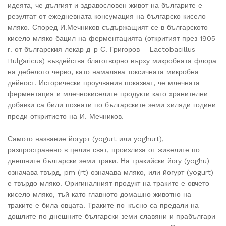
идеята, че дългият и здравословен живот на българите е
резултат от ежедневната консумация на българско кисело
мляко. Според И.Мечников съдържащият се в българското
кисело мляко бацил на ферментацията (откритият през 1905
г. от българския лекар д-р С. Григоров – Lactobacillus
Bulgaricus) въздейства благотворно върху микробната флора
на дебелото черво, като намалява токсичната микробна
дейност. Исторически проучвания показват, че млечната
ферментация и млечнокиселите продукти като хранителни
добавки са били познати по българските земи хиляди години
преди откритието на И. Мечников.
Самото название йогурт (yogurt или yoghurt),
разпространено в целия свят, произлиза от живелите по
днешните български земи траки. На тракийски йогу (yoghu)
означава твърд, pm (rt) означава мляко, или йогурт (yogurt)
е твърдо мляко. Оригиналният продукт на траките е овчето
кисело мляко, тъй като главното домашно животно на
траките е била овцата. Траките по-късно са предали на
дошлите по днешните български земи славяни и прабългари