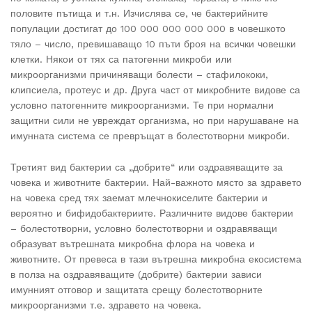
половите пътища и т.н. Изчислява се, че бактерийните
популации достигат до 100 000 000 000 000 в човешкото
тяло – число, превишаващо 10 пъти броя на всички човешки
клетки. Някои от тях са патогенни микроби или
микроорганизми причиняващи болести – стафилококи,
клипсиела, протеус и др. Друга част от микробните видове са
условно патогенните микроорганизми. Те при нормални
защитни сили не увреждат организма, но при нарушаване на
имунната система се превръщат в болестотворни микроби.
Третият вид бактерии са „добрите“ или оздравяващите за
човека и животните бактерии. Най-важното място за здравето
на човека сред тях заемат млечнокиселите бактерии и
вероятно и бифидобактериите. Различните видове бактерии
– болестотворни, условно болестотворни и оздравяващи
образуват вътрешната микробна флора на човека и
животните. От превеса в тази вътрешна микробна екосистема
в полза на оздравяващите (добрите) бактерии зависи
имунният отговор и защитата срещу болестотворните
микроорганизми т.е. здравето на човека.