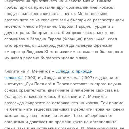
изкуството на приготвянето на киселото мляко. Самите
прабългари са приготвяли друг оригинален млечнокисел
продукт със сходни качества – катък. Много по-късно
разселилите се из околните земи българи са разпространили
киселото мляко в Румъния, Сърбия, Гърция, Турция и в
други страни. За пръв път за българско кисело мляко се
споменава в Западна Европа (Франция) през 1644г., след
като арменец от Цариград успял да излекува френския
император Людовик ХІ от неизлечима стомашна болест, като
му давал редовно българско кисело мляко.
Книгите на И. Мечников –
„Этюды о природе
человека“
(1903) и „Этюды оптимизма“ (1907) издадени от
института „Луи Пастьор“ в Париж поставят на строго научна
основа хранителните, диетичните и лечебните свойства на
българското кисело мляко. В тези книги И. Мечников
разглежда въпросите за остаряването на човека. Той приема,
че белтъчните вещества загниват в дебелите черва на човека
като се получават токсични амини. Те се абсорбират от
организма и довеждат до промени както на артериалните
стени, така и на останалия организъм. И. Мечников смята, че