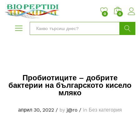
0
0
Търси
Пробиотиците – добрите
бактерии на българското кисело
мляко
април 30, 2022
/
by
j@ro
/
in Без категория