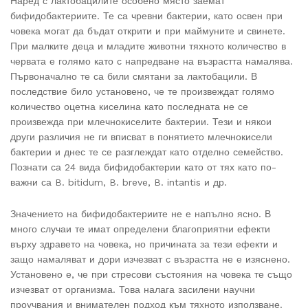
Наред с лактобацилите особено място заемат
бифидобактериите. Те са чревни бактерии, като освен при
човека могат да бъдат открити и при маймуните и свинете.
При малките деца и младите животни тяхното количество в
червата е голямо като с напредване на възрастта намалява.
Първоначално те са били смятани за лактобацили. В
последствие било установено, че те произвеждат голямо
количество оцетна киселина като последната не се
произвежда при млечнокиселите бактерии. Тези и някои
други различия не ги вписват в понятието млечнокисели
бактерии и днес те се разглеждат като отделно семейство.
Познати са 24 вида бифидобактерии като от тях като по-
важни са B. bitidum, B. breve, B. intantis и др.
Значението на бифидобактериите не е напълно ясно. В
много случаи те имат определени благоприятни ефекти
върху здравето на човека, но причината за тези ефекти и
защо намаляват и дори изчезват с възрастта не е изяснено.
Установено е, че при стресови състояния на човека те също
изчезват от организма. Това налага засилени научни
проучвания и внимателен подход към тяхното използване.