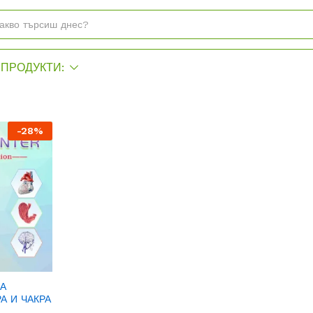
ПРОДУКТИ:
-
28
%
ТА
А И ЧАКРА