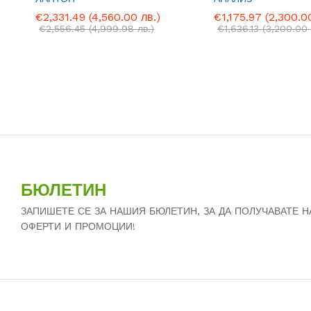
€
€
2,331.49
2,331.49
(4,560.00 лв.)
(4,560.00 лв.)
€
€
1,175.97
1,175.97
(2,300.0
(2,300.0
€
€
2,556.45
2,556.45
(4,999.98 лв.)
(4,999.98 лв.)
€
€
1,636.13
1,636.13
(3,200.00 
(3,200.00 
БЮЛЕТИН
ЗАПИШЕТЕ СЕ ЗА НАШИЯ БЮЛЕТИН, ЗА ДА ПОЛУЧАВАТЕ 
ОФЕРТИ И ПРОМОЦИИ!