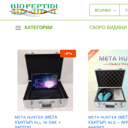
ВСИЧКИ
КАТЕГОРИИ
СКОРО ВИДЯНИ 
-
9
%
META HUNTER (МЕТА
META HUNTER (МЕ
ХЪНТЪР) ALL IN ONE +
ХЪНТЪР) NLS – АУР
ЛАПТОП
АНАЛИЗ