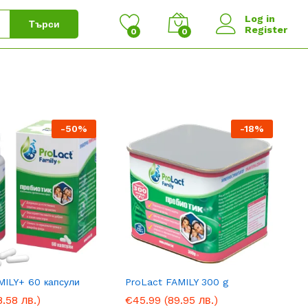
Log in
Търси
Register
0
0
-
50
%
-
18
%
MILY+ 60 капсули
ProLact FAMILY 300 g
8.58 лв.)
8.58 лв.)
€
€
45.99
45.99
(89.95 лв.)
(89.95 лв.)