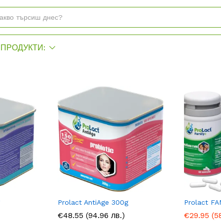
ПРОДУКТИ:
Prolact AntiAge 300g
Prolact FA
€
€
48.55
48.55
(94.96 лв.)
€
€
29.95
29.95
(5
(5