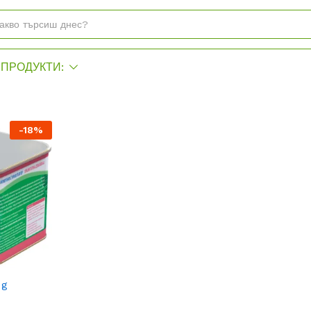
ПРОДУКТИ:
-
18
%
 g