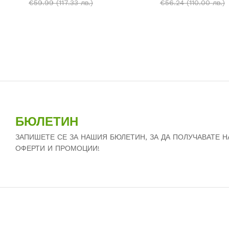
€
€
59.99
59.99
(117.33 лв.)
(117.33 лв.)
€
€
56.24
56.24
(110.00 лв.)
(110.00 лв.)
БЮЛЕТИН
ЗАПИШЕТЕ СЕ ЗА НАШИЯ БЮЛЕТИН, ЗА ДА ПОЛУЧАВАТЕ 
ОФЕРТИ И ПРОМОЦИИ!