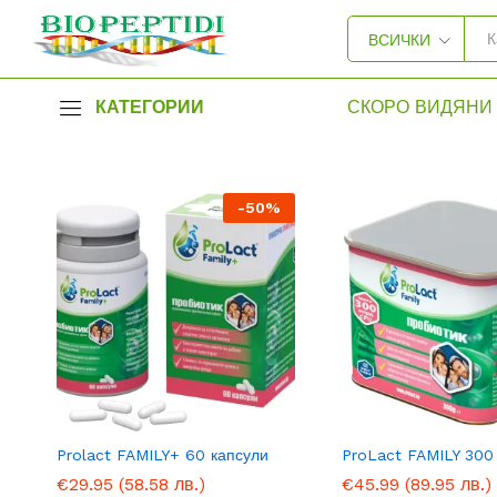
ВСИЧКИ
КАТЕГОРИИ
СКОРО ВИДЯНИ 
-
50
%
Prolact FAMILY+ 60 капсули
ProLact FAMILY 300
€
€
29.95
29.95
(58.58 лв.)
(58.58 лв.)
€
€
45.99
45.99
(89.95 лв.)
(89.95 лв.)