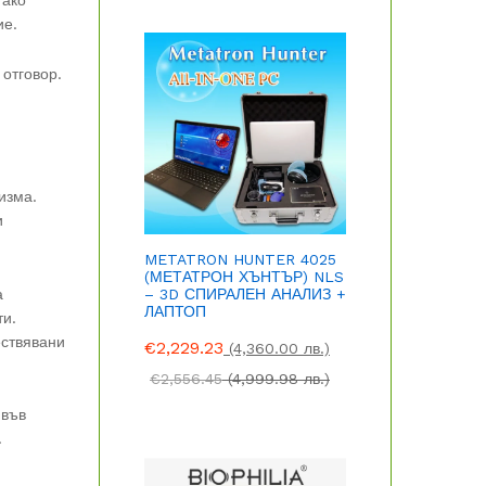
 ако
ие.
 отговор.
изма.
и
METATRON HUNTER 4025
(МЕТАТРОН ХЪНТЪР) NLS
а
– 3D СПИРАЛЕН АНАЛИЗ +
ЛАПТОП
ти.
ествявани
€
2,229.23
(4,360.00 лв.)
€
2,556.45
(4,999.98 лв.)
 във
.