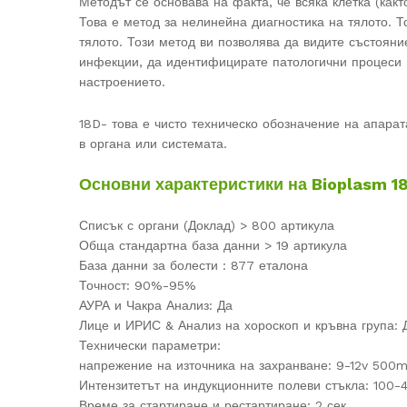
Методът се основава на факта, че всяка клетка (какт
Това е метод за нелинейна диагностика на тялото. Т
тялото. Този метод ви позволява да видите състояни
инфекции, да идентифицирате патологични процеси 
настроението.
18D- това е чисто техническо обозначение на апарат
в органа или системата.
Основни характеристики на Bioplasm 1
Списък с органи (Доклад) > 800 артикула
Обща стандартна база данни > 19 артикула
База данни за болести : 877 еталона
Точност: 90%-95%
АУРА и Чакра Анализ: Да
Лице и ИРИС & Анализ на хороскоп и кръвна група: 
Технически параметри:
напрежение на източника на захранване: 9-12v 500
Интензитетът на индукционните полеви стъкла: 100
Време за стартиране и рестартиране: 2 сек