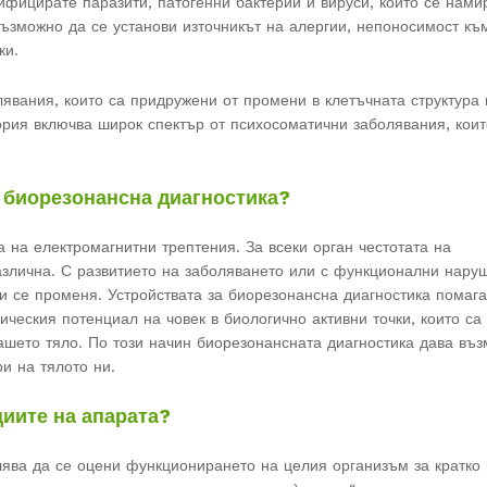
ифицирате паразити, патогенни бактерии и вируси, които се нами
ъзможно да се установи източникът на алергии, непоносимост къ
ки.
явания, които са придружени от промени в клетъчната структура 
ория включва широк спектър от психосоматични заболявания, коит
а биорезонансна диагностика?
 на електромагнитни трептения. За всеки орган честотата на
злична. С развитието на заболяването или с функционални нару
и се променя. Устройствата за биорезонансна диагностика помага
ческия потенциал на човек в биологично активни точки, които са
нашето тяло. По този начин биорезонансната диагностика дава въ
и на тялото ни.
циите на апарата?
лява да се оцени функционирането на целия организъм за кратко