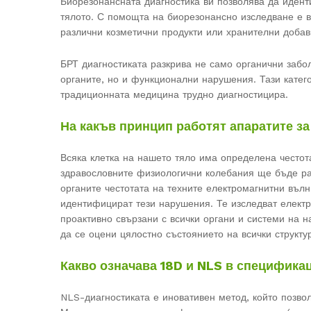
Биорезонансната диагностика ви позволява да идент
тялото. С помощта на биорезонансно изследване е в
различни козметични продукти или хранителни добав
БРТ диагностиката разкрива не само органични забол
органите, но и функционални нарушения. Тази катег
традиционната медицина трудно диагностицира.
На какъв принцип работят апаратите з
Всяка клетка на нашето тяло има определена честота
здравословните физиологични колебания ще бъде ра
органите честотата на техните електромагнитни вълн
идентифицират тези нарушения. Те изследват електри
проактивно свързани с всички органи и системи на 
да се оцени цялостно състоянието на всички структур
Какво означава 18D и NLS в специфика
NLS-диагностиката е иновативен метод, който позво