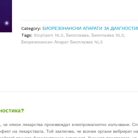
ЗА
ДИАГНОСТИКА
BIOPLASM
(БИОПЛАЗМА)
NLS
Category:
БИОРЕЗОНАНСНИ АПАРАТИ ЗА ДИАГНОСТИ
АУРА
Tags:
Bioplasm NLS
,
Биоплазма
,
Биоплазма NLS
,
И
Биорезонансен Апарат Биоплазма NLS
ЧАКРА
АНАЛИЗ
quantity
ностика?
, че някои лекарства произвеждат електромагнитно излъчване. С
ефект на лекарствата. Той заключва, че всички органи вибрират н