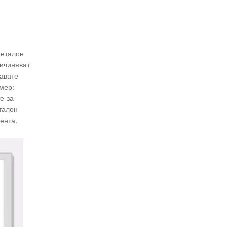
 еталон
ичиняват
авате
мер:
е за
талон
ента.