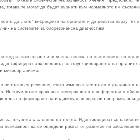
ройват“ тяхната биоелектрична активност. Ученият предполага, че
та, тогава те могат да бъдат върнати към нормалното им състоян
което да „чете“ вибрациите на органите и да действа върху тях в
алник на системите за биорезонансна диагностика.
 метод за изследване и цялостна оценка на състоянието на орган
 идентифицират отклоненията във функционирането на органите 
ни микроорганизми.
на вегетативен резонанс, които измерват честотата и дължината н
ото. Инструментите сравняват измерванията с референтни стойнос
 диагноза и формиране на индивидуални здравни програми, осъщ
я за текущото състояние на тялото. Идентифицират се слабости
ва възможност да се определи рискът от развитие на заболявания