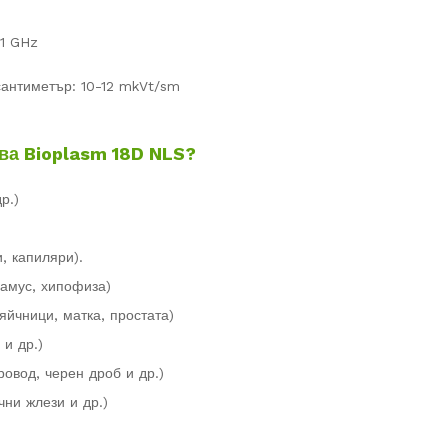
51 GHz
сантиметър: 10-12 mkVt/sm
тва Bioplasm 18D NLS?
р.)
, капиляри).
ламус, хипофиза)
яйчници, матка, простата)
 и др.)
овод, черен дроб и др.)
ни жлези и др.)