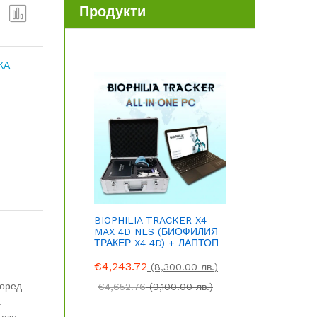
Продукти
Срав
ни
КА
BIOPHILIA TRACKER X4
MAX 4D NLS (БИОФИЛИЯ
ТРАКЕР X4 4D) + ЛАПТОП
€
4,243.72
(8,300.00 лв.)
поред
€
4,652.76
(9,100.00 лв.)
а