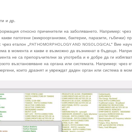
ти и др.
формация относно причинители на заболяването. Например: чрез
ви патогени (микроорганизми, бактерии, паразити, гъбички) пр
ер: чрез еталон „PATHOMORPHOLOGY AND NOSOLOGICAL“ Вие науч
тема в момента и какви е възможно да възникнат в бъдеще. Напри
ента не са препоръчителни за употреба и е добре да ги избягват
рзото възстановяване на органа или системата. Например: чрез е
ргени, които дразнят и увреждат даден орган или система в мом