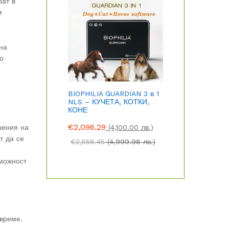
рат в
м
на
о
BIOPHILIA GUARDIAN 3 в 1
NLS – КУЧЕТА, КОТКИ,
КОНЕ
€
2,096.29
шения на
(4,100.00 лв.)
т да се
€
2,556.45
(4,999.98 лв.)
зможност
 време.