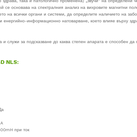
о здрава, така и патологично променена) „звучи“ на определени ч
ой се основава на спектралния анализ на вихровите магнитни пол
ето на всички органи и системи, да определите наличието на заб
и енергийно-информационно натоварване, което влияе върху здр
а и служи за подсказване до каква степен апарата е способен да
8D NLS:
Да
mA
-400mH при ток