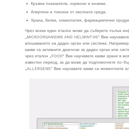
Кръвни показатели, хормони и ензими.
Алергени и токсини от околната среда.
Храна, билки, хомеопатия, фармацевтични продук
Чрез всеки един еталон може да съберете пълна ин
„MICROORGANISMS AND HELMINTHS“ Вие научавате как
влошаването на даден орган или система. Наприм
какви са активните диагнози за даден орган или сис
чрез еталон „FOOD“ Вие научавате какви храни в мом
известен период, за да може да подпомогнете по-бъ
„ALLERGENS“ Вие научавате какви са моментните але