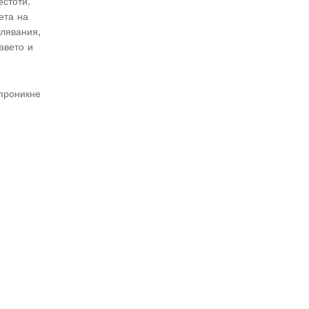
естоти.
ета на
олявания,
авето и
 проникне