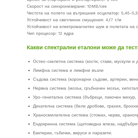
Скорост на синхронизиране: 10MB/сек
Честота на полето на вътрешния осцилатор: 5,45-5,
Устойчивост на светлинни смущения: 4,17 т/м
Устойчивост на електромагнитен шум в полетата на 
Чип процесор: 12 ядра
Какви спектрални еталони може да тес
Остео-скелетна система (кости, стави, мускули и д
Лимфна система и лимфни възли
Съдова система (коронарни съдове, артерии, вени
Нервна система (мозък, гръбначен мозък, хипота
Уро-генитална система (бъбреци, пикочен мехур, 
Дихателна система (бели дробове, трахея, бронхи
Храносмилателна система (стомах, черва, хранопр
Ендокринна система (щитовидна жлеза, надбъбреч
Бактерии, гъбички, вируси и паразити.