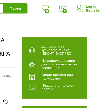
Log in
Търси
Register
0
0
ЗА
Доставка чрез
куриерска фирма
КРА
"ЕКОНТ ЕКСПРЕС"
Изпращаме в същия
ден или най-късно на
следващия
Опция преглед при
.00 лв.)
получаване
Плащане с наложен
платеж