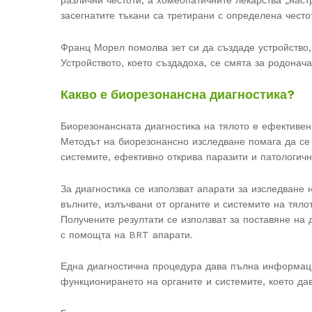
различни честоти, а хомеопатичните лекарства „наст
засегнатите тъкани са третирани с определена често
Франц Морел помолва зет си да създаде устройство, 
Устройството, което създадоха, се смята за родонач
Какво е биорезонансна диагностика?
Биорезонансната диагностика на тялото е ефективен
Методът на биорезонансно изследване помага да се
системите, ефективно открива паразити и патологич
За диагностика се използват апарати за изследване 
вълните, излъчвани от органите и системите на тял
Получените резултати се използват за поставяне на
с помощта на BRT апарати.
Една диагностична процедура дава пълна информаци
функционирането на органите и системите, което да