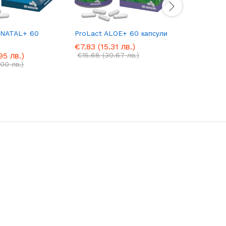
ENATAL+ 60
ProLact ALOE+ 60 капсули
ProLact 
€
7.83
(15.31 лв.)
€
51.10
(9
95 лв.)
€
15.68
(30.67 лв.)
€
61.35
(
00 лв.)