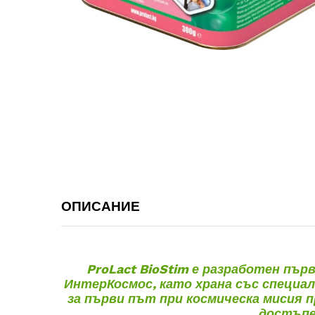
ОПИСАНИЕ
ProLact BioStim
е разработен първ
ИнтерКосмос, като храна със специал
за първи път при космическа мисия п
достъпе