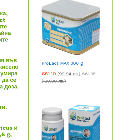
ка,
ct
ите
айна
ите
ия във
ProLact MAX 300 g
 кисело
сумира
€
51.10
(99.94 лв.)
€
61.35
 да се
(120.00 лв.)
а доза.
ти.
icus и
6 g,