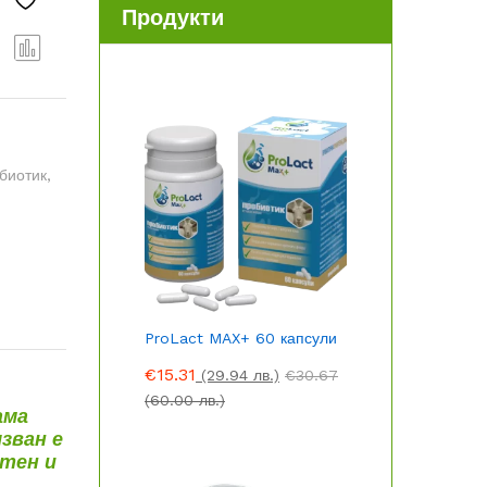
Продукти
Срав
ни
биотик
,
ProLact MAX+ 60 капсули
€
15.31
(29.94 лв.)
€
30.67
(60.00 лв.)
ама
зван е
етен и