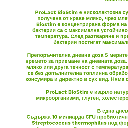
ProLact BioStim
е нисколактозна с
получена от краве мляко, чрез м
Biostim
е концентрирана форма на 
бактерии са с максимална устойчиво
температура. След разтваряне и п
бактерии постигат максимал
Препоръчителна дневна доза 5 мерите
времето за приемане на дневната доза.
мляко или друга течност с температура
се без допълнителна топлинна обрабо
консумира и директно в сух вид. Няма 
ProLact BioStim
е изцяло нату
микроорганизми, глутен, холестеро
В една днев
Съдържа 10 милиарда CFU пробиотични 
Streptococcus thermophilus под фор