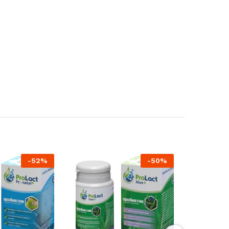
-
52
%
-
50
%