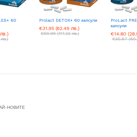
LES+ 60
Prolact DETOX+ 60 капсули
ProLact PR
капсули
€
31.95
(62.49 лв.)
лв.)
€
59.99
(117.33 лв.)
€
14.80
(28.
 лв.)
€
30.67
(60.
НАЙ-НОВИТЕ