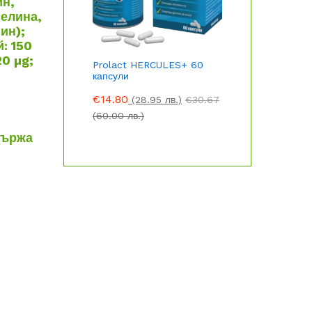
ин,
селина,
ин);
й: 150
20 µg;
Prolact HERCULES+ 60
капсули
€
14.80
(28.95 лв.)
€
30.67
(60.00 лв.)
държа