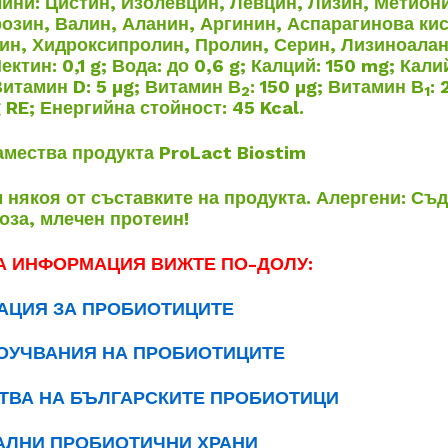
ини: Цистин, Изолевцин, Левцин, Лизин, Метион
озин, Валин, Аланин, Аргинин, Аспарагинова ки
ин, Хидроксипролин, Пролин, Серин, Лизиноалан
ектин: 0,1 g; Вода: до 0,6 g; Калций: 150 mg; Кали
итамин D: 5 µg; Витамин В
: 150 µg; Витамин В
: 
2
1
 RE; Енергийна стойност: 45 Kcal.
амества продукта ProLact Biostim
някоя от съставките на продукта. Алергени: Съ
оза, млечен протеин!
А ИНФОРМАЦИЯ ВИЖТЕ ПО-ДОЛУ:
АЦИЯ ЗА ПРОБИОТИЦИТЕ
ОУЧВАНИЯ НА ПРОБИОТИЦИТЕ
ТВА НА БЪЛГАРСКИТЕ ПРОБИОТИЦИ
АЛНИ ПРОБИОТИЧНИ ХРАНИ