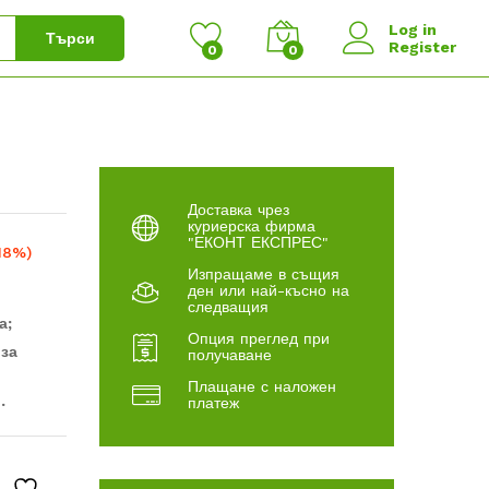
Log in
Търси
Register
0
0
Доставка чрез
куриерска фирма
"ЕКОНТ ЕКСПРЕС"
18%)
Изпращаме в същия
ден или най-късно на
следващия
а;
Опция преглед при
 за
получаване
Плащане с наложен
.
платеж