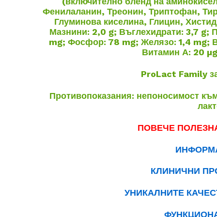
(включително бленд на аминокисел
Фенилаланин, Треонин, Триптофан, Тир
Глуминова киселина, Глицин, Хистид
Мазнини: 2,0 g; Въглехидрати: 3,7 g; П
mg; Фосфор: 78 mg; Желязо: 1,4 mg; В
Витамин А: 20 µg
ProLact Family з
Противопоказания: непоносимост към 
лакт
ПОВЕЧЕ ПОЛЕЗН
ИНФОРМ
КЛИНИЧНИ ПР
УНИКАЛНИТЕ КАЧЕС
ФУНКЦИОН