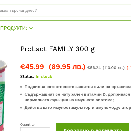
ПРОДУКТИ:
ProLact FAMILY 300 g
€
45.99
(89.95 лв.)
€
56.24
(110.00 лв.)
(-
Status:
In stock
Подсилва естествените защитни сили на организм
Съдържащият се натурален витамин D, допринася
нормалната функция на имунната система;
Действа като имуностимулатор и имуномодулатор
Quantity:
ProLact
Добавяне в количката