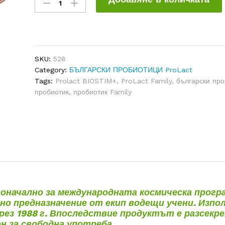
FAMILY
300
g
quantity
SKU:
528
Category:
БЪЛГАРСКИ ПРОБИОТИЦИ ProLact
Tags:
Prolact BIOSTIM+
,
ProLact Family
,
български про
пробиотик
,
пробиотик Family
оначално за международната космическа прогр
но предназначение от екип водещи учени. Изпол
рез 1988 г. Впоследствие продуктът е разсекр
н за свободна употреба.