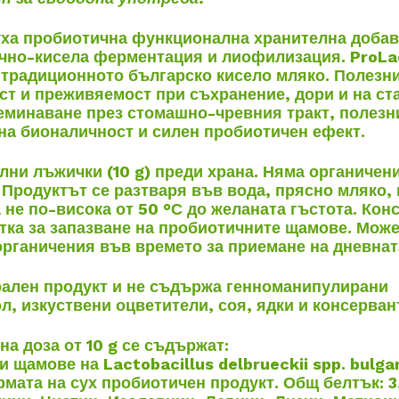
уха пробиотична функционална хранителна добав
лечно-кисела ферментация и лиофилизация.
ProLa
традиционното българско кисело мляко. Полезн
ст и преживяемост при съхранение, дори и на ст
реминаване през стомашно-чревния тракт, полезн
на бионаличност и силен пробиотичен ефект.
лни лъжички (10 g) преди храна. Няма органичен
 Продуктът се разтваря във вода, прясно мляко,
 не по-висока от 50 °С до желаната гъстота. Кон
тка за запазване на пробиотичните щамове. Може
органичения във времето за приемане на дневнат
рален продукт и не съдържа генноманипулирани
л, изкуствени оцветители, соя, ядки и консерван
на доза от 10 g се съдържат:
щамове на Lactobacillus delbrueckii spp. bulgar
мата на сух пробиотичен продукт. Общ белтък: 3,