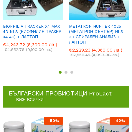
BIOPHILIA TRACKER X4 MAX
METATRON HUNTER 4025
4D NLS (БИОФИЛИЯ ТРАКЕР
(МЕТАТРОН ХЪНТЪР) NLS –
X4 4D) + ЛАПТОП
3D СПИРАЛЕН АНАЛИЗ +
ЛАПТОП
€
4,243.72
(8,300.00 лв.)
€
4,652.76
(9,100.00 лв.)
€
2,229.23
(4,360.00 лв.)
€
2,556.45
(4,999.98 лв.)
БЪЛГАРСКИ ПРОБИОТИЦИ ProLact
ВИЖ ВСИЧКИ
-
50
%
-
42
%