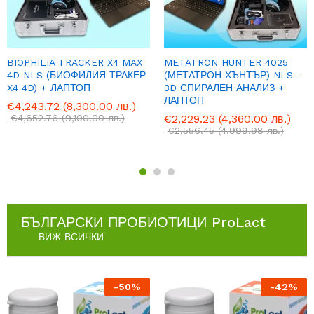
BIOPHILIA TRACKER X4 MAX
METATRON HUNTER 4025
4D NLS (БИОФИЛИЯ ТРАКЕР
(МЕТАТРОН ХЪНТЪР) NLS –
X4 4D) + ЛАПТОП
3D СПИРАЛЕН АНАЛИЗ +
ЛАПТОП
€
4,243.72
(8,300.00 лв.)
€
4,652.76
(9,100.00 лв.)
€
2,229.23
(4,360.00 лв.)
€
2,556.45
(4,999.98 лв.)
БЪЛГАРСКИ ПРОБИОТИЦИ ProLact
ВИЖ ВСИЧКИ
-
50
%
-
42
%