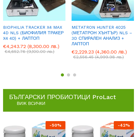
BIOPHILIA TRACKER X4 MAX
METATRON HUNTER 4025
4D NLS (БИОФИЛИЯ ТРАКЕР
(МЕТАТРОН ХЪНТЪР) NLS –
X4 4D) + ЛАПТОП
3D СПИРАЛЕН АНАЛИЗ +
ЛАПТОП
€
4,243.72
(8,300.00 лв.)
€
4,652.76
(9,100.00 лв.)
€
2,229.23
(4,360.00 лв.)
€
2,556.45
(4,999.98 лв.)
БЪЛГАРСКИ ПРОБИОТИЦИ ProLact
ВИЖ ВСИЧКИ
-
50
%
-
42
%