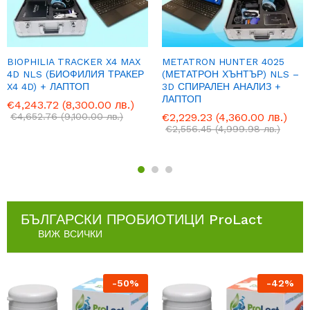
BIOPHILIA TRACKER X4 MAX
METATRON HUNTER 4025
4D NLS (БИОФИЛИЯ ТРАКЕР
(МЕТАТРОН ХЪНТЪР) NLS –
X4 4D) + ЛАПТОП
3D СПИРАЛЕН АНАЛИЗ +
ЛАПТОП
€
4,243.72
(8,300.00 лв.)
€
4,652.76
(9,100.00 лв.)
€
2,229.23
(4,360.00 лв.)
€
2,556.45
(4,999.98 лв.)
БЪЛГАРСКИ ПРОБИОТИЦИ ProLact
ВИЖ ВСИЧКИ
-
50
%
-
42
%